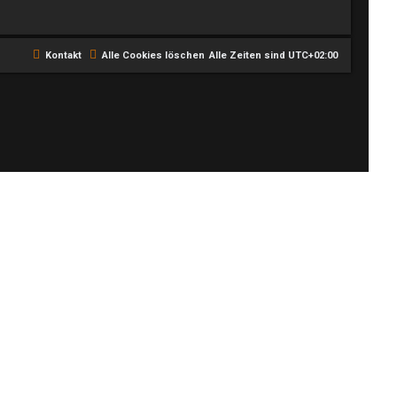
i
e
t
e
Kontakt
Alle Cookies löschen
Alle Zeiten sind
UTC+02:00
r
t
e
S
u
c
h
e