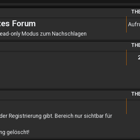
TH
tes Forum
Aufr
m Read-only Modus zum Nachschlagen
TH
TH
er Registrierung gibt. Bereich nur sichtbar für
ng gelöscht!