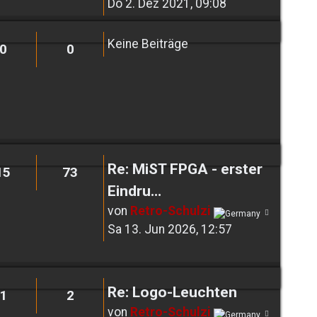
Beitrag
Do 2. Dez 2021, 09:08
Keine Beiträge
0
0
Re: MiST FPGA - erster
15
73
Eindru…
Neuest
von
Retro-Schulzi
Beitrag
Sa 13. Jun 2026, 12:57
Re: Logo-Leuchten
1
2
Neuest
von
Retro-Schulzi