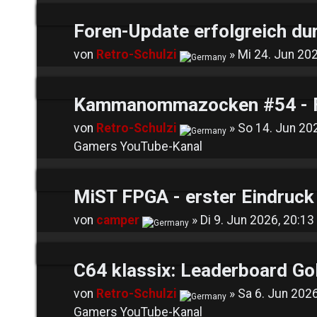
Foren-Update erfolgreich du
von
Retro-Schulzi
» Mi 24. Jun 202
Kammanommazocken #54 - Fi
von
Retro-Schulzi
» So 14. Jun 202
Gamers YouTube-Kanal
MiST FPGA - erster Eindruck
von
camper
» Di 9. Jun 2026, 20:13 
C64 klassix: Leaderboard Go
von
Retro-Schulzi
» Sa 6. Jun 2026
Gamers YouTube-Kanal