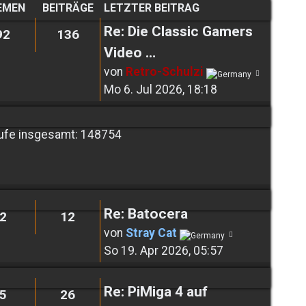
EMEN
BEITRÄGE
LETZTER BEITRAG
Re: Die Classic Gamers
92
136
Video …
Neuest
von
Retro-Schulzi
Beitrag
Mo 6. Jul 2026, 18:18
ufe insgesamt: 148754
Re: Batocera
2
12
Neuester
von
Stray Cat
Beitrag
So 19. Apr 2026, 05:57
Re: PiMiga 4 auf
5
26