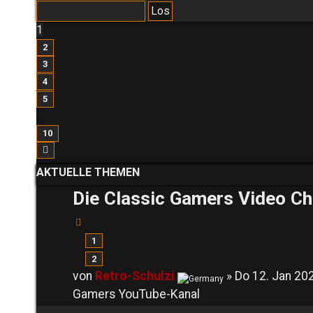
1
2
3
4
5
…
10
Nächste
AKTUELLE THEMEN
Die Classic Gamers Video Cha
1
2
von
Retro-Schulzi
» Do 12. Jan 202
Gamers YouTube-Kanal