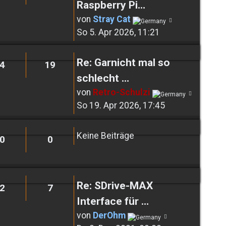
Raspberry Pi…
Neuester
von
Stray Cat
Beitrag
So 5. Apr 2026, 11:21
Re: Garnicht mal so
4
19
schlecht …
Neuest
von
Retro-Schulzi
Beitrag
So 19. Apr 2026, 17:45
Keine Beiträge
0
0
Re: SDrive-MAX
2
7
Interface für …
Neuester
von
DerOhm