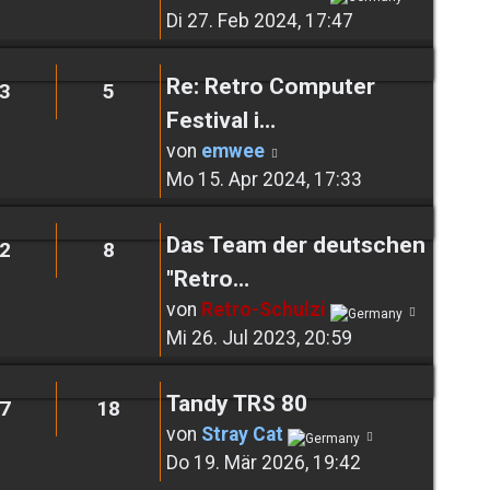
Beitrag
Di 27. Feb 2024, 17:47
Re: Retro Computer
3
5
Festival i…
Neuester
von
emwee
Beitrag
Mo 15. Apr 2024, 17:33
Das Team der deutschen
2
8
"Retro…
Neuest
von
Retro-Schulzi
Beitrag
Mi 26. Jul 2023, 20:59
Tandy TRS 80
7
18
Neuester
von
Stray Cat
Beitrag
Do 19. Mär 2026, 19:42