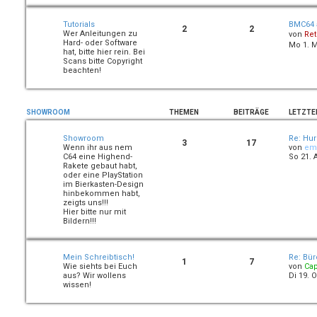
Tutorials
BMC64 a
2
2
Wer Anleitungen zu
von
Ret
Hard- oder Software
Mo 1. M
hat, bitte hier rein. Bei
Scans bitte Copyright
beachten!
SHOWROOM
THEMEN
BEITRÄGE
LETZTE
Showroom
Re: Hur
3
17
Wenn ihr aus nem
von
em
C64 eine Highend-
So 21. 
Rakete gebaut habt,
oder eine PlayStation
im Bierkasten-Design
hinbekommen habt,
zeigts uns!!!
Hier bitte nur mit
Bildern!!!
Mein Schreibtisch!
Re: Bü
1
7
Wie siehts bei Euch
von
Ca
aus? Wir wollens
Di 19. O
wissen!