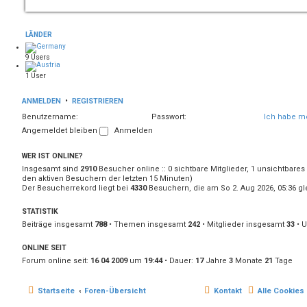
LÄNDER
9 Users
1 User
ANMELDEN
•
REGISTRIEREN
Benutzername:
Passwort:
Ich habe m
Angemeldet bleiben
WER IST ONLINE?
Insgesamt sind
2910
Besucher online :: 0 sichtbare Mitglieder, 1 unsichtbares
den aktiven Besuchern der letzten 15 Minuten)
Der Besucherrekord liegt bei
4330
Besuchern, die am So 2. Aug 2026, 05:36 gle
STATISTIK
Beiträge insgesamt
788
• Themen insgesamt
242
• Mitglieder insgesamt
33
• U
ONLINE SEIT
Forum online seit:
16 04 2009
um
19:44
• Dauer:
17
Jahre
3
Monate
21
Tage
Startseite
Foren-Übersicht
Kontakt
Alle Cookies