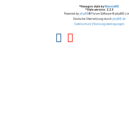
*
Hexagon style by
MannixMD
*
Style version: 2.2.3
Powered by
phpBB
® Forum Software © phpBB Lim
Deutsche Übersetzung durch
phpBB.de
Datenschutz
|
Nutzungsbedingungen
F
Y
a
o
c
u
e
t
b
u
o
b
o
e
k
(