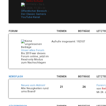
von
Retro-Schulzi
» Sa 6.
Jun 2026, 11:20 » in
Öffentlicher Bereich
»
Der Classic Gamers
YouTube-Kanal
FORUM
THEMEN
BEITRÄGE
LETZTE
Aufrufe insgesamt: 192107
Unser altes Forum
Bis 2019 war dieses
Forum online, jetzt im
Read-only Modus
zum Nachschlagen
NEWSFLASH
THEMEN
BEITRÄGE
LETZTE
Neues vom Admin!
Foren-U
21
26
Alle Neuigkeiten rund
von
Ret
ums Board!
Mi 24. 