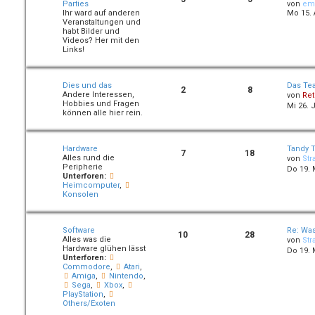
Parties
von
em
Ihr ward auf anderen
Mo 15. 
Veranstaltungen und
habt Bilder und
Videos? Her mit den
Links!
Dies und das
Das Te
2
8
Andere Interessen,
von
Ret
Hobbies und Fragen
Mi 26. 
können alle hier rein.
Hardware
Tandy 
7
18
Alles rund die
von
Str
Peripherie
Do 19. 
Unterforen:
Heimcomputer
,
Konsolen
Software
Re: Was
10
28
Alles was die
von
Str
Hardware glühen lässt
Do 19. 
Unterforen:
Commodore
,
Atari
,
Amiga
,
Nintendo
,
Sega
,
Xbox
,
PlayStation
,
Others/Exoten