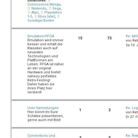
Unterforen:
Commodore/Amiga
,
Nintendo
,
Sega
,
Atari
,
Playstation
1-5
,
Xbox (alle)
,
Sonstige/Exoten
Emulation/FPGA
Re: MiS
15
73
Emulation wird immer
von
Ret
besser und erhält die
Sa 13. 
Klassiker auch auf
neuesten
Technologien und
Plattformen am
Leben. FPGA ist näher
an der original
Hardware und bietet
nahezu perfektes
Retro-Feeling!
Daher haben sie
ihren Platz hier
verdient!
User-Sammlungen
Re: Lo
1
2
Hier könnt ihr Eure
von
Ret
Schätze präsentieren,
Di 27. 
gerne auch mit Bild!
Conventions und
Re: Ret
3
5