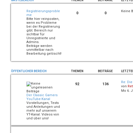
GÄSTEBEREICH
THEMEN
BEITRÄGE
LETZTE
Registrierungsproble
Keine B
0
0
me
Bitte hier reinposten,
wenn es Probleme
bei der Registrierung
gibt. Bereich nur
sichtbar für
Unregistrierte und
Admins.
Beiträge werden
unmittelbar nach
Bearbeitung gelöscht!
ÖFFENTLICHER BEREICH
THEMEN
BEITRÄGE
LETZTE
Re: Die
92
136
von
Ret
Mo 6. J
Der Classic Gamers
YouTube-Kanal
Vorstellungen, Tests
und Anleitungen und
mehr auf unserem
YT-Kanal. Videos von
und über uns!