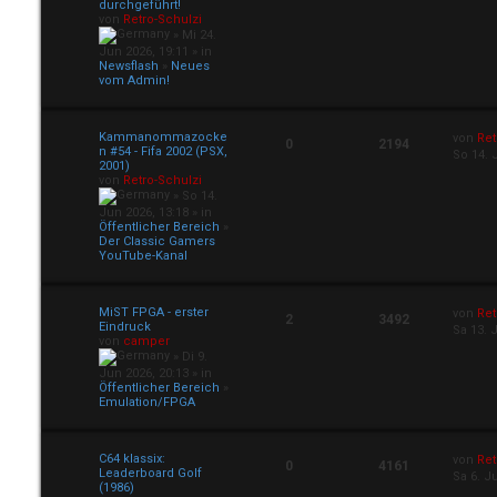
durchgeführt!
von
Retro-Schulzi
» Mi 24.
Jun 2026, 19:11 » in
Newsflash
»
Neues
vom Admin!
Kammanommazocke
von
Ret
0
2194
n #54 - Fifa 2002 (PSX,
So 14. 
2001)
von
Retro-Schulzi
» So 14.
Jun 2026, 13:18 » in
Öffentlicher Bereich
»
Der Classic Gamers
YouTube-Kanal
MiST FPGA - erster
von
Ret
2
3492
Eindruck
Sa 13. 
von
camper
» Di 9.
Jun 2026, 20:13 » in
Öffentlicher Bereich
»
Emulation/FPGA
C64 klassix:
von
Ret
0
4161
Leaderboard Golf
Sa 6. J
(1986)