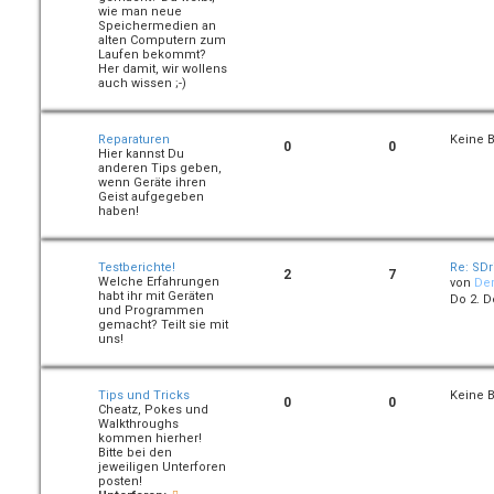
wie man neue
Speichermedien an
alten Computern zum
Laufen bekommt?
Her damit, wir wollens
auch wissen ;-)
Reparaturen
Keine B
0
0
Hier kannst Du
anderen Tips geben,
wenn Geräte ihren
Geist aufgegeben
haben!
Testberichte!
Re: SDr
2
7
Welche Erfahrungen
von
De
habt ihr mit Geräten
Do 2. D
und Programmen
gemacht? Teilt sie mit
uns!
Tips und Tricks
Keine B
0
0
Cheatz, Pokes und
Walkthroughs
kommen hierher!
Bitte bei den
jeweiligen Unterforen
posten!