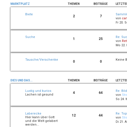
MARKTPLATZ
THEMEN
BEITRÄGE
LETZTE
Biete
Sammlu
2
7
von
ca
Fr 20. 
Suche
Re: Suc
1
25
von
Ret
Mo 22. 
Tausche/Verschenke
Keine B
0
0
DIES UND DAS...
THEMEN
BEITRÄGE
LETZTE
Lustig und kurios
Re: Bild
4
64
Lachen ist gesund
von
Str
So 24. 
Laberecke
Re: Top
12
44
Hier kann über Gott
von
Str
und die Welt gelabert
Di 21. A
werden...