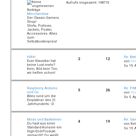
Aufrufe insgesamt: 148710
Merchandise
Der Classic-Gamers
Shop!
Shirts, Pullover,
Jacken, Poster,
Accessoires. Alles
zum
Selbstkostenpreis!
Hilfe!
Re: Bat
2
12
Euer Klassiker hat
von
Str
keine Lust mehr?
So 19. 
Kein, Bild kein Ton,
wir helfen schon!
Raspberry, Arduino
Re: PiM
5
26
und Co.
von
Str
Alles rund um die
So 5. A
Einplatiner des 21.
Jahrhunderts :-D
Mods und Basteleien
Re: Gar
4
19
Du hast aus einer
von
Ret
Standard-Konsole ein
So 19. 
High-End-Produkt
gemacht? Du weißt,