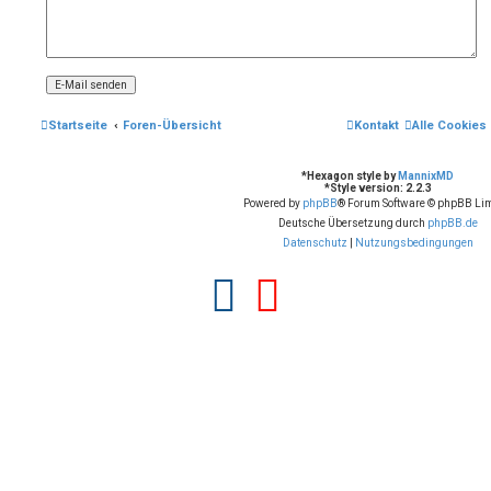
Startseite
Foren-Übersicht
Kontakt
Alle Cookies
*
Hexagon style by
MannixMD
*
Style version: 2.2.3
Powered by
phpBB
® Forum Software © phpBB Lim
Deutsche Übersetzung durch
phpBB.de
Datenschutz
|
Nutzungsbedingungen
F
Y
a
o
c
u
e
t
b
u