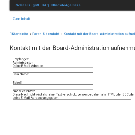
Schnellzugriff
FAQ
Knowledge Base
Zum Inhalt
Startseite
Foren-Übersicht
Kontakt mit der Board-Administration aufn
Kontakt mit der Board-Administration aufnehm
Empfänger:
Administrator
Deine E-Mail-Adresse:
Dein Name:
Betreff:
Nachrichtentext:
Diese Nachricht wird als reiner Text verschickt, verwende daher kein HTML oder BBCode. 
deine E-Mail-Adresse angegeben.