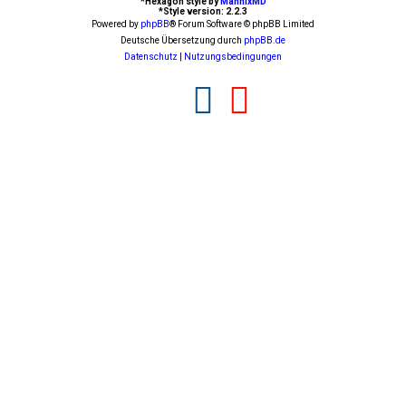
*
Hexagon style by
MannixMD
*
Style version: 2.2.3
Powered by
phpBB
® Forum Software © phpBB Limited
Deutsche Übersetzung durch
phpBB.de
Datenschutz
|
Nutzungsbedingungen
F
Y
a
o
c
u
e
t
b
u
o
b
o
e
k
(
(
O