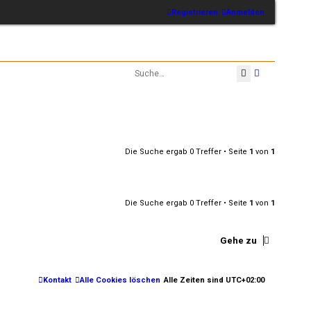
Registrieren
Anmelden
Suche
Erweiterte 
Die Suche ergab 0 Treffer • Seite
1
von
1
Die Suche ergab 0 Treffer • Seite
1
von
1
Gehe zu
Kontakt
Alle Cookies löschen
Alle Zeiten sind
UTC+02:00