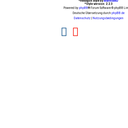
*
Hexagon style by
MannixMD
*
Style version: 2.2.3
Powered by
phpBB
® Forum Software © phpBB Lim
Deutsche Übersetzung durch
phpBB.de
Datenschutz
|
Nutzungsbedingungen
F
Y
a
o
c
u
e
t
b
u
o
b
o
e
k
(
(
O