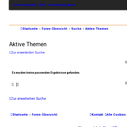
Schnellzugriff
FAQ
Knowledge Base
Startseite
Foren-Übersicht
Suche
Aktive Themen
Aktive Themen
Zur erweiterten Suche
D
Es wurden keine passenden Ergebnisse gefunden.
D
Zur erweiterten Suche
Startseite
Foren-Übersicht
Kontakt
Alle Cookies