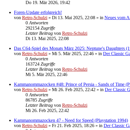
Do 19. Mär 2026, 19:42
Foren-Update erfolgreich!
von
Retro-Schulzi
»
Di 13. Mai 2025, 22:08
» in
Neues vom A
0
Antworten
292154
Zugriffe
Letzter Beitrag
von
Retro-Schulzi
Di 13. Mai 2025, 22:08
Das C64-Spiel des Monats März 2025: Neptune's Daughters (
von
Retro-Schulzi
»
Mi 5. Mär 2025, 22:46
» in
Der Classic 
0
Antworten
163724
Zugriffe
Letzter Beitrag
von
Retro-Schulzi
Mi 5. Mär 2025, 22:46
Kammanommazocken #48: Prince of Persia - Sands of Time (Pl
von
Retro-Schulzi
»
Mi 26. Feb 2025, 22:42
» in
Der Classic 
0
Antworten
86785
Zugriffe
Letzter Beitrag
von
Retro-Schulzi
Mi 26. Feb 2025, 22:42
Kammanommazocken 47 - Need for Speed (Playstation 1994)
von
Retro-Schulzi
»
Fr 21. Feb 2025, 18:26
» in
Der Classic 