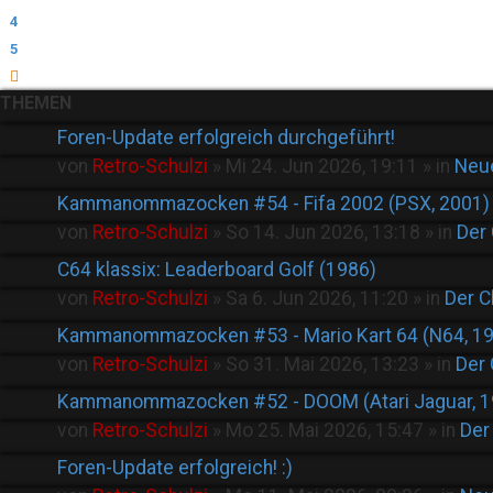
4
5
Nächste
THEMEN
Foren-Update erfolgreich durchgeführt!
von
Retro-Schulzi
»
Mi 24. Jun 2026, 19:11
» in
Neu
Kammanommazocken #54 - Fifa 2002 (PSX, 2001)
von
Retro-Schulzi
»
So 14. Jun 2026, 13:18
» in
Der
C64 klassix: Leaderboard Golf (1986)
von
Retro-Schulzi
»
Sa 6. Jun 2026, 11:20
» in
Der C
Kammanommazocken #53 - Mario Kart 64 (N64, 1
von
Retro-Schulzi
»
So 31. Mai 2026, 13:23
» in
Der
Kammanommazocken #52 - DOOM (Atari Jaguar, 1
von
Retro-Schulzi
»
Mo 25. Mai 2026, 15:47
» in
Der
Foren-Update erfolgreich! :)