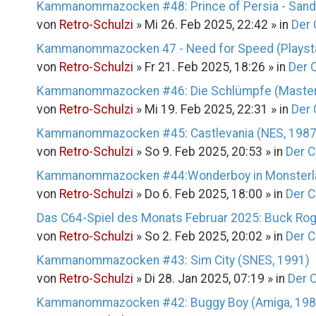
Kammanommazocken #48: Prince of Persia - Sands 
von
Retro-Schulzi
»
Mi 26. Feb 2025, 22:42
» in
Der 
Kammanommazocken 47 - Need for Speed (Playsta
von
Retro-Schulzi
»
Fr 21. Feb 2025, 18:26
» in
Der 
Kammanommazocken #46: Die Schlümpfe (Master
von
Retro-Schulzi
»
Mi 19. Feb 2025, 22:31
» in
Der 
Kammanommazocken #45: Castlevania (NES, 1987
von
Retro-Schulzi
»
So 9. Feb 2025, 20:53
» in
Der C
Kammanommazocken #44:Wonderboy in Monsterla
von
Retro-Schulzi
»
Do 6. Feb 2025, 18:00
» in
Der C
Das C64-Spiel des Monats Februar 2025: Buck Rog
von
Retro-Schulzi
»
So 2. Feb 2025, 20:02
» in
Der C
Kammanommazocken #43: Sim City (SNES, 1991)
von
Retro-Schulzi
»
Di 28. Jan 2025, 07:19
» in
Der 
Kammanommazocken #42: Buggy Boy (Amiga, 198