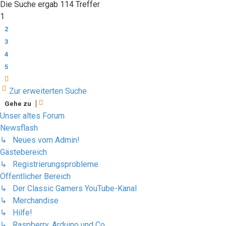
Die Suche ergab 114 Treffer
1
2
3
4
5
Nächste
Zur erweiterten Suche
Gehe zu
Unser altes Forum
Newsflash
↳ Neues vom Admin!
Gästebereich
↳ Registrierungsprobleme
Öffentlicher Bereich
↳ Der Classic Gamers YouTube-Kanal
↳ Merchandise
↳ Hilfe!
↳ Raspberry, Arduino und Co.