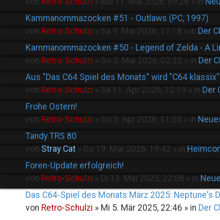
von
Retro-Schulzi
»
Mo 11. Mai 2026, 09:26
» in
Neu
Kammanommazocken #51 - Outlaws (PC, 1997)
von
Retro-Schulzi
»
Sa 9. Mai 2026, 17:18
» in
Der C
Kammanommazocken #50 - Legend of Zelda - A Link
von
Retro-Schulzi
»
So 3. Mai 2026, 02:22
» in
Der C
Aus "Das C64 Spiel des Monats" wird "C64 klassix"
von
Retro-Schulzi
»
Sa 11. Apr 2026, 12:19
» in
Der 
Frohe Ostern!
von
Retro-Schulzi
»
So 5. Apr 2026, 11:55
» in
Neue
Tandy TRS 80
von
Stray Cat
»
Do 19. Mär 2026, 19:42
» in
Heimco
Foren-Update erfolgreich!
von
Retro-Schulzi
»
Di 13. Mai 2025, 22:08
» in
Neue
Das C64-Spiel des Monats März 2025: Neptune's 
von
Retro-Schulzi
»
Mi 5. Mär 2025, 22:46
» in
Der C