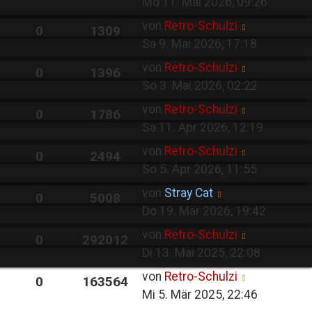
Mo 11. Mai 2026, 09:26
von
Retro-Schulzi
0
1309
Sa 9. Mai 2026, 17:18
von
Retro-Schulzi
0
1396
So 3. Mai 2026, 02:22
von
Retro-Schulzi
0
1786
Sa 11. Apr 2026, 12:19
von
Retro-Schulzi
0
2494
So 5. Apr 2026, 11:55
von
Stray Cat
0
5008
Do 19. Mär 2026, 19:42
von
Retro-Schulzi
0
292012
Di 13. Mai 2025, 22:08
von
Retro-Schulzi
0
163564
Mi 5. Mär 2025, 22:46