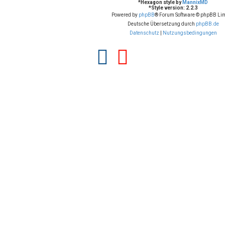
*
Hexagon style by
MannixMD
*
Style version: 2.2.3
Powered by
phpBB
® Forum Software © phpBB Lim
Deutsche Übersetzung durch
phpBB.de
Datenschutz
|
Nutzungsbedingungen
F
Y
a
o
c
u
e
t
b
u
o
b
o
e
k
(
(
O