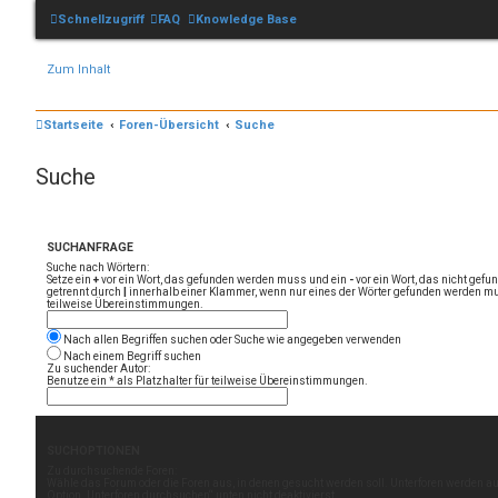
Schnellzugriff
FAQ
Knowledge Base
Zum Inhalt
Startseite
Foren-Übersicht
Suche
Suche
SUCHANFRAGE
Suche nach Wörtern:
Setze ein
+
vor ein Wort, das gefunden werden muss und ein
-
vor ein Wort, das nicht gef
getrennt durch
|
innerhalb einer Klammer, wenn nur eines der Wörter gefunden werden mus
teilweise Übereinstimmungen.
Nach allen Begriffen suchen oder Suche wie angegeben verwenden
Nach einem Begriff suchen
Zu suchender Autor:
Benutze ein * als Platzhalter für teilweise Übereinstimmungen.
SUCHOPTIONEN
Zu durchsuchende Foren:
Wähle das Forum oder die Foren aus, in denen gesucht werden soll. Unterforen werden au
Option „Unterforen durchsuchen“ unten nicht deaktivierst.