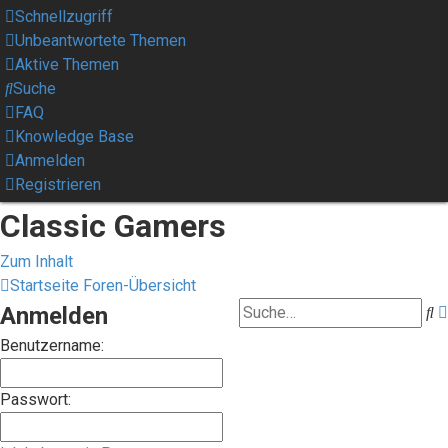
Schnellzugriff
Unbeantwortete Themen
Aktive Themen
Suche
FAQ
Knowledge Base
Anmelden
Registrieren
Classic Gamers
Zum Inhalt
Startseite
Foren-Übersicht
Anmelden
S
Benutzername:
Passwort: