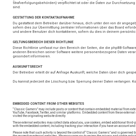
Strafverfolgungsbehörden) verpflichtet ist oder die Daten zur Durchsetzung 
sind.
GESTATTUNG DER KONTAKTAUFNAHME
Du gestattest dem Betreiber darüber hinaus, dich unter den von dir angege
sofern dies zur Übermittlung zentraler Informationen über das Board erforde
und andere Benutzer dich kontaktieren, sofern du dies in deinem persönlich
GELTUNGSBEREICH DIESER RICHTLINIE
Diese Richtlinie umfasst nur den Bereich der Seiten, die die phpBB-Softwar
anderen Bereichen seiner Software weitere personenbezogene Daten verarbe
gesondert informieren.
AUSKUNFTSRECHT
Der Betreiber erteilt dir auf Anfrage Auskunft, welche Daten über dich gespe
Du kannst jederzeit die Löschung bzw. Sperrung deiner Daten verlangen. Kont
EMBEDDED CONTENT FROM OTHER WEBSITES
“Classic Gamers” may include posts or content that contain embedded material from extern
YouTube, Facebook, Twitter, and similar platforms. Embedded content from these external 
visited the originating website directly.
These external websites may collect data about you, use cookies, embed additional third-p
with the embedded content, including tracking your interaction if you have an account and 
Please note that such activity is beyond the control of “Classic Gamers” and is governed by
the respective external websites. We encourage you to review the privacy and cookie policie