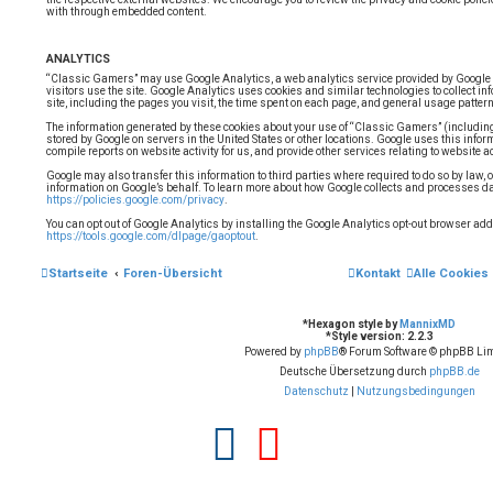
with through embedded content.
ANALYTICS
“Classic Gamers” may use Google Analytics, a web analytics service provided by Google 
visitors use the site. Google Analytics uses cookies and similar technologies to collect in
site, including the pages you visit, the time spent on each page, and general usage patter
The information generated by these cookies about your use of “Classic Gamers” (including
stored by Google on servers in the United States or other locations. Google uses this informa
compile reports on website activity for us, and provide other services relating to website a
Google may also transfer this information to third parties where required to do so by law, 
information on Google’s behalf. To learn more about how Google collects and processes dat
https://policies.google.com/privacy
.
You can opt out of Google Analytics by installing the Google Analytics opt-out browser add-
https://tools.google.com/dlpage/gaoptout
.
Startseite
Foren-Übersicht
Kontakt
Alle Cookies
*
Hexagon style by
MannixMD
*
Style version: 2.2.3
Powered by
phpBB
® Forum Software © phpBB Lim
Deutsche Übersetzung durch
phpBB.de
Datenschutz
|
Nutzungsbedingungen
F
Y
a
o