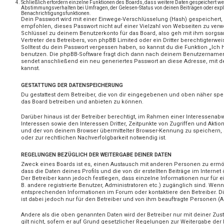
Schließlich erfordern einzelne Funktionen des Boards, dass weitere Daten gespeichert w
Abstimmungsverhalten bei Umfragen, der Gelesen-Status von deinen Beiträgen oder expli
Benachrichtigungsfunktionen.
Dein Passwort wird mit einer Einwege-Verschlüsselung (Hash) gespeichert, s
empfohlen, dieses Passwort nicht auf einer Vielzahl von Webseiten zu verw
Schlüssel zu deinem Benutzerkonto für das Board, also geh mit ihm sorgs
Vertreter des Betreibers, von phpBB Limited oder ein Dritter berechtigterw
Solltest du dein Passwort vergessen haben, so kannst du die Funktion „Ic
benutzen. Die phpBB-Software fragt dich dann nach deinem Benutzernamen
sendet anschließend ein neu generiertes Passwort an diese Adresse, mit 
kannst.
GESTATTUNG DER DATENSPEICHERUNG
Du gestattest dem Betreiber, die von dir eingegebenen und oben näher spez
das Board betreiben und anbieten zu können.
Darüber hinaus ist der Betreiber berechtigt, im Rahmen einer Interessen
Interessen sowie den Interessen Dritter, Zeitpunkte von Zugriffen und Akt
und der von deinem Browser übermittelter Browser-Kennung zu speichern,
oder zur rechtlichen Nachverfolgbarkeit notwendig ist.
REGELUNGEN BEZÜGLICH DER WEITERGABE DEINER DATEN
Zweck eines Boards ist es, einen Austausch mit anderen Personen zu ermög
dass die Daten deines Profils und die von dir erstellten Beiträge im Interne
Der Betreiber kann jedoch festlegen, dass einzelne Informationen nur für e
B. andere registrierte Benutzer, Administratoren etc.) zugänglich sind. We
entsprechenden Informationen im Forum oder kontaktiere den Betreiber. Di
ist dabei jedoch nur für den Betreiber und von ihm beauftragte Personen (A
Andere als die oben genannten Daten wird der Betreiber nur mit deiner Zus
gilt nicht, sofern er auf Grund gesetzlicher Regelungen zur Weitergabe der D