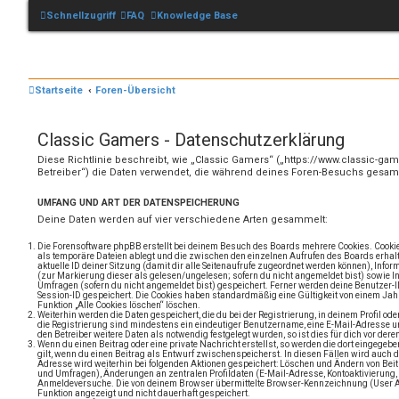
Schnellzugriff
FAQ
Knowledge Base
Startseite
Foren-Übersicht
Classic Gamers - Datenschutzerklärung
Diese Richtlinie beschreibt, wie „Classic Gamers“ („https://www.classic-g
Betreiber“) die Daten verwendet, die während deines Foren-Besuchs gesa
UMFANG UND ART DER DATENSPEICHERUNG
Deine Daten werden auf vier verschiedene Arten gesammelt:
Die Forensoftware phpBB erstellt bei deinem Besuch des Boards mehrere Cookies. Cookies
als temporäre Dateien ablegt und die zwischen den einzelnen Aufrufen des Boards erhalte
aktuelle ID deiner Sitzung (damit dir alle Seitenaufrufe zugeordnet werden können), Infor
(zur Markierung dieser als gelesen/ungelesen; sofern du nicht angemeldet bist) sowie 
Umfragen (sofern du nicht angemeldet bist) gespeichert. Ferner werden deine Benutzer-I
Session-ID gespeichert. Die Cookies haben standardmäßig eine Gültigkeit von einem Jahr.
Funktion „Alle Cookies löschen“ löschen.
Weiterhin werden die Daten gespeichert, die du bei der Registrierung, in deinem Profil o
die Registrierung sind mindestens ein eindeutiger Benutzername, eine E-Mail-Adresse 
den Betreiber weitere Daten als notwendig festgelegt wurden, so ist dies für dich vor dere
Wenn du einen Beitrag oder eine private Nachricht erstellst, so werden die dort eingegeb
gilt, wenn du einen Beitrag als Entwurf zwischenspeicherst. In diesen Fällen wird auch d
Adresse wird weiterhin bei folgenden Aktionen gespeichert: Löschen und Ändern von Bei
und Umfragen), Änderungen an zentralen Profildaten (E-Mail-Adresse, Kontoaktivierung,
Anmeldeversuche. Die von deinem Browser übermittelte Browser-Kennzeichnung (User Agen
Funktion angezeigt und nicht dauerhaft gespeichert.