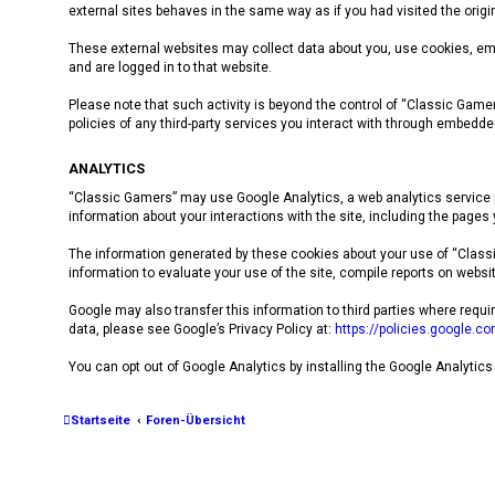
external sites behaves in the same way as if you had visited the origin
These external websites may collect data about you, use cookies, embe
and are logged in to that website.
Please note that such activity is beyond the control of “Classic Game
policies of any third-party services you interact with through embedde
ANALYTICS
“Classic Gamers” may use Google Analytics, a web analytics service p
information about your interactions with the site, including the pages
The information generated by these cookies about your use of “Classic
information to evaluate your use of the site, compile reports on website
Google may also transfer this information to third parties where requ
data, please see Google’s Privacy Policy at:
https://policies.google.c
You can opt out of Google Analytics by installing the Google Analytics
Startseite
Foren-Übersicht