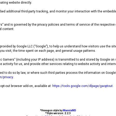
ating website directly.
d additional third-party tracking, and monitor your interaction with the embedde
rs” and is governed by the privacy policies and terms of service of the respectiv
d content.
rovided by Google LLC (“Google”), to help us understand how visitors use the sit
 you visit, the time spent on each page, and general usage patterns.
 Gamers” (including your IP address) is transmitted to and stored by Google on s
 activity for us, and provide other services relating to website activity and inter
ired to do so by law, or where such third parties process the information on Goog
om/privacy
.
 opt-out browser add-on, available at:
https://tools.google.com/dlpage/gaoptout
.
*
Hexagon style by
MannixMD
*
Style version: 2.2.3