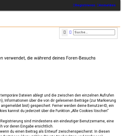
Registrieren
Anmelden
Suche
Erweiterte Suche
aten verwendet, die während deines Foren-Besuchs
s temporäre Dateien ablegt und die zwischen den einzelnen Aufrufen
n), Informationen über die von dir gelesenen Beiträge (zur Markierung
angemeldet bist) gespeichert. Ferner werden deine Benutzer-ID, ein
ies kannst du jederzeit über die Funktion „Alle Cookies löschen“
ie Registrierung sind mindestens ein eindeutiger Benutzername, eine
h vor deren Eingabe ersichtlich.
, wenn du einen Beitrag als Entwurf zwischenspeicherst. In diesen