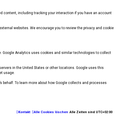
d content, including tracking your interaction if you have an account
e external websites. We encourage you to review the privacy and cookie
e. Google Analytics uses cookies and similar technologies to collect
ervers in the United States or other locations. Google uses this
net usage.
le’s behalf. To learn more about how Google collects and processes
Kontakt
Alle Cookies löschen
Alle Zeiten sind
UTC+02:00