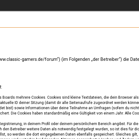
//www.classic-gamers.de/forum“) (im Folgenden „der Betreiber“) die D
t:
s Boards mehrere Cookies. Cookies sind kleine Textdateien, die dein Browser al
 aktuelle ID deiner Sitzung (damit dir alle Seitenaufrufe zugeordnet werden könne
et bist) sowie Informationen über deine Teilnahme an Umfragen (sofern du nicht 
hert. Die Cookies haben standardmäßig eine Gültigkeit von einem Jahr. Alle Cook
 Registrierung, in deinem Profil oder deinem persönlichem Bereich angibst. Für d
en Betreiber weitere Daten als notwendig festgelegt wurden, so ist dies für dic
llst, so werden die dort eingegebenen Daten ebenfalls gespeichert. Gleiches gilt