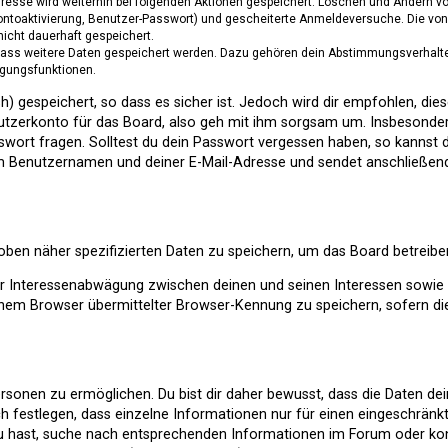
Adresse wird weiterhin bei folgenden Aktionen gespeichert: Löschen und Ändern 
Kontoaktivierung, Benutzer-Passwort) und gescheiterte Anmeldeversuche. Die v
 nicht dauerhaft gespeichert.
 dass weitere Daten gespeichert werden. Dazu gehören dein Abstimmungsverhalte
igungsfunktionen.
) gespeichert, so dass es sicher ist. Jedoch wird dir empfohlen, die
tzerkonto für das Board, also geh mit ihm sorgsam um. Insbesondere
sswort fragen. Solltest du dein Passwort vergessen haben, so kannst 
m Benutzernamen und deiner E-Mail-Adresse und sendet anschließend
 oben näher spezifizierten Daten zu speichern, um das Board betreib
er Interessenabwägung zwischen deinen und seinen Interessen sowie d
nem Browser übermittelter Browser-Kennung zu speichern, sofern di
onen zu ermöglichen. Du bist dir daher bewusst, dass die Daten deines
h festlegen, dass einzelne Informationen nur für einen eingeschränkte
u hast, suche nach entsprechenden Informationen im Forum oder kont