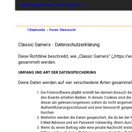
Schnellzugriff
FAQ
Knowledge Base
Startseite
Foren-Übersicht
Classic Gamers - Datenschutzerklärung
Diese Richtlinie beschreibt, wie „Classic Gamers“ („https:
gesammelt werden.
UMFANG UND ART DER DATENSPEICHERUNG
Deine Daten werden auf vier verschiedene Arten gesammel
Die Forensoftware phpBB erstellt bei deinem Besuch de
des Boards erhalten bleiben. In diesen Cookies sind die
dieser als gelesen/ungelesen; sofern du nicht angemeld
Authentifizierungsschlüssel und eine Session-ID gespeic
löschen.
Weiterhin werden die Daten gespeichert, die du bei der
E-Mail-Adresse und ein Passwort notwendig. Wenn durch d
Wenn du einen Beitrag oder eine private Nachricht erste