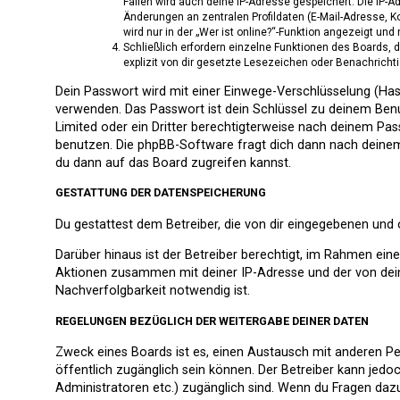
Fällen wird auch deine IP-Adresse gespeichert. Die IP-
Änderungen an zentralen Profildaten (E-Mail-Adresse, 
wird nur in der „Wer ist online?“-Funktion angezeigt und
Schließlich erfordern einzelne Funktionen des Boards,
explizit von dir gesetzte Lesezeichen oder Benachricht
Dein Passwort wird mit einer Einwege-Verschlüsselung (Hash
verwenden. Das Passwort ist dein Schlüssel zu deinem Benu
Limited oder ein Dritter berechtigterweise nach deinem Pa
benutzen. Die phpBB-Software fragt dich dann nach deine
du dann auf das Board zugreifen kannst.
GESTATTUNG DER DATENSPEICHERUNG
Du gestattest dem Betreiber, die von dir eingegebenen und
Darüber hinaus ist der Betreiber berechtigt, im Rahmen ein
Aktionen zusammen mit deiner IP-Adresse und der von dei
Nachverfolgbarkeit notwendig ist.
REGELUNGEN BEZÜGLICH DER WEITERGABE DEINER DATEN
Zweck eines Boards ist es, einen Austausch mit anderen Pers
öffentlich zugänglich sein können. Der Betreiber kann jedoc
Administratoren etc.) zugänglich sind. Wenn du Fragen daz