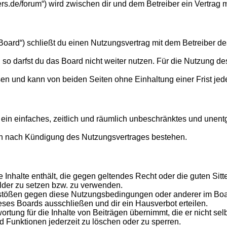
mers.de/forum“) wird zwischen dir und dem Betreiber ein Vertra
Board“) schließt du einen Nutzungsvertrag mit dem Betreiber des
o darfst du das Board nicht weiter nutzen. Für die Nutzung des 
en und kann von beiden Seiten ohne Einhaltung einer Frist jed
er ein einfaches, zeitlich und räumlich unbeschränktes und une
ch nach Kündigung des Nutzungsvertrages bestehen.
ine Inhalte enthält, die gegen geltendes Recht oder die guten Si
ilder zu setzen bzw. zu verwenden.
rstößen gegen diese Nutzungsbedingungen oder anderer im Board
ses Boards ausschließen und dir ein Hausverbot erteilen.
rtung für die Inhalte von Beiträgen übernimmt, die er nicht selb
d Funktionen jederzeit zu löschen oder zu sperren.