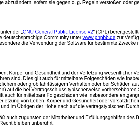
äge abzuändern, sofern sie gegen o. g. Regeln verstoßen oder g
unter der „
GNU General Public License v2
“ (GPL) bereitgestel
die deutschsprachige Community unter
www.phpbb.de
zur Verfüg
esondere die Verwendung der Software für bestimmte Zwecke nic
en, Körper und Gesundheit und der Verletzung wesentlicher Vertr
führen sind. Dies gilt auch für mittelbare Folgeschäden wie in
tzlichem oder grob fahrlässigem Verhalten oder bei Schäden au
hten) auf die bei Vertragsschluss typischerweise vorhersehbare
gilt auch für mittelbare Folgeschäden wie insbesondere entgan
rletzung von Leben, Körper und Gesundheit oder vorsätzlichem 
nd im Übrigen der Höhe nach auf die vertragstypischen Durchsc
ß auch zugunsten der Mitarbeiter und Erfüllungsgehilfen des B
echt bleiben unberührt.