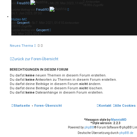
2
Antworten
von
Freudi93
»
Mo 29. Mai 2023, 11:46
18386
Zugriffe
Letzter Beitrag
von
Freudi93
Do 1. Jun 2023, 07:30
Hübler-MC
von
Gesperrt
»
So 7. Mär 2021, 01:41
0
Antworten
23315
Zugriffe
Letzter Beitrag
von
Gesperrt
So 7. Mär 2021, 01:41
Neues Thema
Zurück zur Foren-Übersicht
BERECHTIGUNGEN IN DIESEM FORUM
Du darfst
keine
neuen Themen in diesem Forum erstellen.
Du darfst
keine
Antworten zu Themen in diesem Forum erstellen.
Du darfst deine Beiträge in diesem Forum
nicht
ändern.
Du darfst deine Beiträge in diesem Forum
nicht
löschen.
Du darfst
keine
Dateianhänge in diesem Forum erstellen.
Startseite
Foren-Übersicht
Kontakt
Alle Cookies
*
Hexagon style by
MannixMD
*
Style version: 2.2.3
Powered by
phpBB
® Forum Software © phpBB Lim
Deutsche Übersetzung durch
phpBB.de