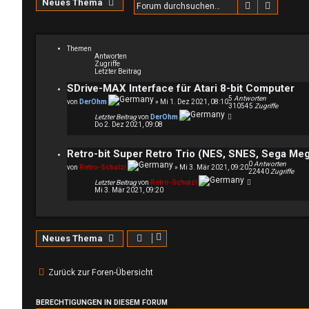
Neues Thema
Suche
Erweite
Themen
Antworten
Zugriffe
Letzter Beitrag
SDrive-MAX Interface für Atari 8-bit Computer
5
Antworten
von
DerOhm
»
Mi 1. Dez 2021, 08:10
310545
Zugriffe
Letzter Beitrag
von
DerOhm
Do 2. Dez 2021, 09:08
Retro-bit Super Retro Trio (NES, SNES, Sega Meg
0
Antworten
von
Retro-Schulzi
»
Mi 3. Mär 2021, 09:20
22440
Zugriffe
Letzter Beitrag
von
Retro-Schulzi
Mi 3. Mär 2021, 09:20
Neues Thema
Zurück zur Foren-Übersicht
BERECHTIGUNGEN IN DIESEM FORUM