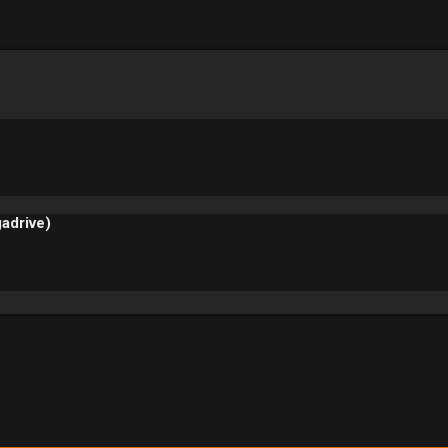
rte Suche
adrive)