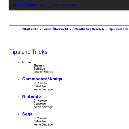
Schnellzugriff
FAQ
Knowledge Base
Startseite
Foren-Übersicht
Öffentlicher Bereich
Tips und Tri
Tips und Tricks
Forum
Themen
Beiträge
Letzter Beitrag
Commodore/Amiga
0
Themen
0
Beiträge
Keine Beiträge
Nintendo
0
Themen
0
Beiträge
Keine Beiträge
Sega
0
Themen
0
Beiträge
Keine Beiträge