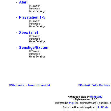
Atari
0
Themen
0
Beiträge
Keine Beiträge
Playstation 1-5
0
Themen
0
Beiträge
Keine Beiträge
Xbox (alle)
0
Themen
0
Beiträge
Keine Beiträge
Sonstige/Exoten
0
Themen
0
Beiträge
Keine Beiträge
Startseite
Foren-Übersicht
Kontakt
Alle Cookies
*
Hexagon style by
MannixMD
*
Style version: 2.2.3
Powered by
phpBB
® Forum Software © phpBB Lim
Deutsche Übersetzung durch
phpBB.de