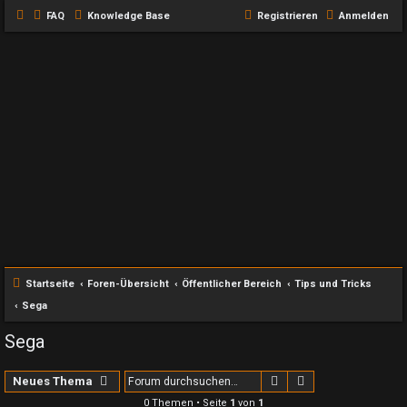
FAQ
Knowledge Base
Registrieren
Anmelden
Startseite
Foren-Übersicht
Öffentlicher Bereich
Tips und Tricks
Sega
Sega
Suche
Erweiterte Suche
Neues Thema
0 Themen • Seite
1
von
1