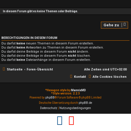
In diesem Forum gibt es keine Themen oder Beiträge.
Gehe zu
BERECHTIGUNGEN IN DIESEM FORUM
Du darfst
keine
neuen Themen in diesem Forum erstellen.
Du darfst
keine
Antworten zu Themen in diesem Forum erstellen.
Du darfst deine Beiträge in diesem Forum
nicht
ändern.
Du darfst deine Beiträge in diesem Forum
nicht
löschen.
Du darfst
keine
Dateianhänge in diesem Forum erstellen.
Startseite
Foren-Übersicht
Alle Zeiten sind
UTC+02:00
Kontakt
Alle Cookies löschen
*
Hexagon style by
MannixMD
*
Style version: 2.2.3
Powered by
phpBB
® Forum Software © phpBB Limited
Deutsche Übersetzung durch
phpBB.de
Datenschutz
|
Nutzungsbedingungen
F
Y