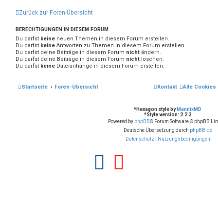
Zurück zur Foren-Übersicht
BERECHTIGUNGEN IN DIESEM FORUM
Du darfst
keine
neuen Themen in diesem Forum erstellen.
Du darfst
keine
Antworten zu Themen in diesem Forum erstellen.
Du darfst deine Beiträge in diesem Forum
nicht
ändern.
Du darfst deine Beiträge in diesem Forum
nicht
löschen.
Du darfst
keine
Dateianhänge in diesem Forum erstellen.
Startseite
Foren-Übersicht
Kontakt
Alle Cookies
*
Hexagon style by
MannixMD
*
Style version: 2.2.3
Powered by
phpBB
® Forum Software © phpBB Lim
Deutsche Übersetzung durch
phpBB.de
Datenschutz
|
Nutzungsbedingungen
F
Y
a
o
c
u