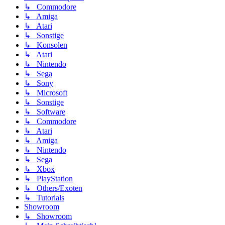
↳ Commodore
↳ Amiga
↳ Atari
↳ Sonstige
↳ Konsolen
↳ Atari
↳ Nintendo
↳ Sega
↳ Sony
↳ Microsoft
↳ Sonstige
↳ Software
↳ Commodore
↳ Atari
↳ Amiga
↳ Nintendo
↳ Sega
↳ Xbox
↳ PlayStation
↳ Others/Exoten
↳ Tutorials
Showroom
↳ Showroom