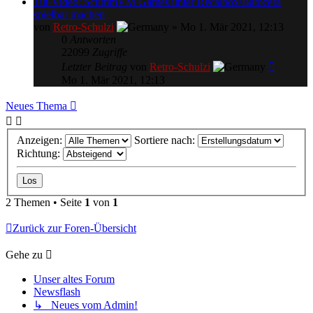
Tut-Video: ScummVM Games unter Recalbox/Batocera
spielbar machen
von
Retro-Schulzi
»
Mo 1. Mär 2021, 12:13
0
Antworten
22099
Zugriffe
Letzter Beitrag
von
Retro-Schulzi
Mo 1. Mär 2021, 12:13
Neues Thema
Anzeigen:
Sortiere nach:
Richtung:
2 Themen • Seite
1
von
1
Zurück zur Foren-Übersicht
Gehe zu
Unser altes Forum
Newsflash
↳ Neues vom Admin!