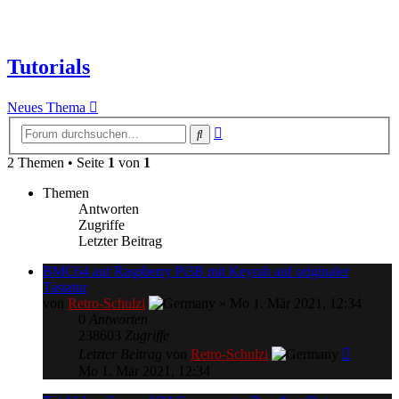
Tutorials
Neues Thema
Erweiterte
Suche
Suche
2 Themen • Seite
1
von
1
Themen
Antworten
Zugriffe
Letzter Beitrag
BMC64 auf Raspberry Pi3B mit Keyrah auf originaler
Tastatur
von
Retro-Schulzi
»
Mo 1. Mär 2021, 12:34
0
Antworten
238603
Zugriffe
Letzter Beitrag
von
Retro-Schulzi
Mo 1. Mär 2021, 12:34