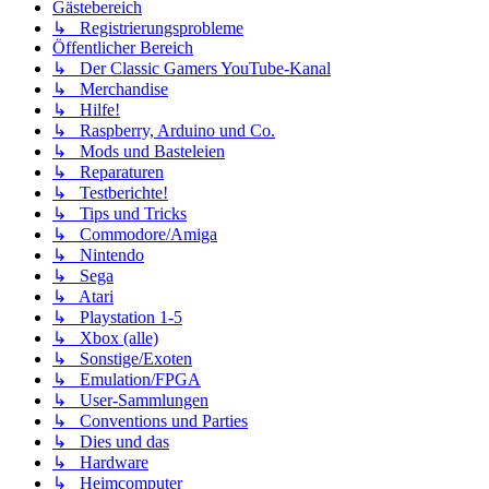
Gästebereich
↳ Registrierungsprobleme
Öffentlicher Bereich
↳ Der Classic Gamers YouTube-Kanal
↳ Merchandise
↳ Hilfe!
↳ Raspberry, Arduino und Co.
↳ Mods und Basteleien
↳ Reparaturen
↳ Testberichte!
↳ Tips und Tricks
↳ Commodore/Amiga
↳ Nintendo
↳ Sega
↳ Atari
↳ Playstation 1-5
↳ Xbox (alle)
↳ Sonstige/Exoten
↳ Emulation/FPGA
↳ User-Sammlungen
↳ Conventions und Parties
↳ Dies und das
↳ Hardware
↳ Heimcomputer