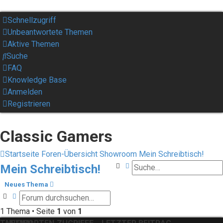
Schnellzugriff
Unbeantwortete Themen
Aktive Themen
Suche
FAQ
Knowledge Base
Anmelden
Registrieren
Classic Gamers
Startseite
Foren-Übersicht
Showroom
Mein Schreibtisch!
Suche
Erweiterte Suche
Mein Schreibtisch!
Neues Thema
Suche
Erweiterte Suche
1 Thema • Seite
1
von
1