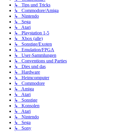
↳ Tips und Tricks
↳ Commodore/Amiga
↳ Nintendo
↳ Sega
↳ Atari
↳ Playstation 1-5
↳ Xbox (alle)
↳ Sonstige/Exoten
↳ Emulation/FPGA
↳ User-Sammlungen
↳ Conventions und Parties
↳ Dies und das
↳ Hardware
↳ Heimcomputer
↳ Commodore
↳ Amiga
↳ Atari
↳ Sonstige
↳ Konsolen
↳ Atari
↳ Nintendo
↳ Sega
↳ Sony