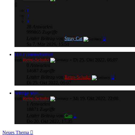
1
2
3
28
Antworten
999865
Zugriffe
Letzter Beitrag
von
Stray Cat
Sa 7. Mär 2026, 15:51
Das Commodordion
von
Retro-Schulzi
»
Di 25. Okt 2022, 06:07
0
Antworten
14687
Zugriffe
Letzter Beitrag
von
Retro-Schulzi
Di 25. Okt 2022, 06:07
Witzige Idee…
von
Retro-Schulzi
»
Mi 19. Okt 2022, 22:08
1
Antworten
18871
Zugriffe
Letzter Beitrag
von
Cap
Do 20. Okt 2022, 17:35
Neues Thema