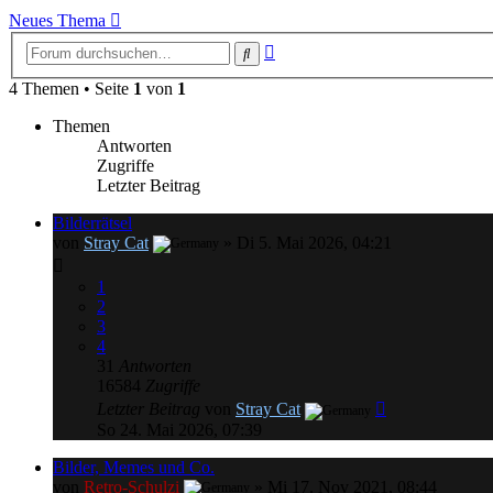
Neues Thema
Erweiterte
Suche
Suche
4 Themen • Seite
1
von
1
Themen
Antworten
Zugriffe
Letzter Beitrag
Bilderrätsel
von
Stray Cat
»
Di 5. Mai 2026, 04:21
1
2
3
4
31
Antworten
16584
Zugriffe
Letzter Beitrag
von
Stray Cat
So 24. Mai 2026, 07:39
Bilder, Memes und Co.
von
Retro-Schulzi
»
Mi 17. Nov 2021, 08:44