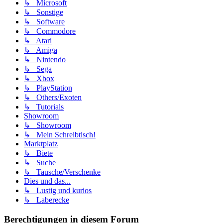
↳ Microsoft
↳ Sonstige
↳ Software
↳ Commodore
↳ Atari
↳ Amiga
↳ Nintendo
↳ Sega
↳ Xbox
↳ PlayStation
↳ Others/Exoten
↳ Tutorials
Showroom
↳ Showroom
↳ Mein Schreibtisch!
Marktplatz
↳ Biete
↳ Suche
↳ Tausche/Verschenke
Dies und das...
↳ Lustig und kurios
↳ Laberecke
Berechtigungen in diesem Forum