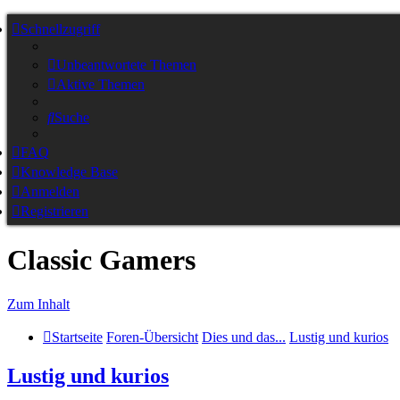
Schnellzugriff
Unbeantwortete Themen
Aktive Themen
Suche
FAQ
Knowledge Base
Anmelden
Registrieren
Classic Gamers
Zum Inhalt
Startseite
Foren-Übersicht
Dies und das...
Lustig und kurios
Lustig und kurios