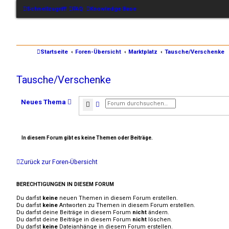
Schnellzugriff
FAQ
Knowledge Base
Startseite
Foren-Übersicht
Marktplatz
Tausche/Verschenke
Tausche/Verschenke
Neues Thema
Suche
Erweiterte Suche
In diesem Forum gibt es keine Themen oder Beiträge.
Zurück zur Foren-Übersicht
BERECHTIGUNGEN IN DIESEM FORUM
Du darfst
keine
neuen Themen in diesem Forum erstellen.
Du darfst
keine
Antworten zu Themen in diesem Forum erstellen.
Du darfst deine Beiträge in diesem Forum
nicht
ändern.
Du darfst deine Beiträge in diesem Forum
nicht
löschen.
Du darfst
keine
Dateianhänge in diesem Forum erstellen.