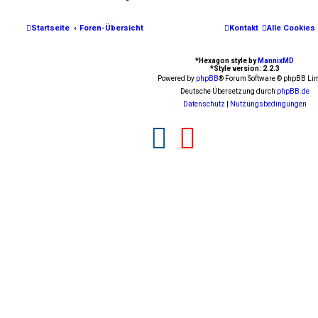
Startseite
Foren-Übersicht
Kontakt
Alle Cookies
*
Hexagon style by
MannixMD
*
Style version: 2.2.3
Powered by
phpBB
® Forum Software © phpBB Lim
Deutsche Übersetzung durch
phpBB.de
Datenschutz
|
Nutzungsbedingungen
F
Y
a
o
c
u
e
t
b
u
o
b
o
e