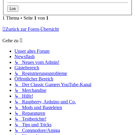
1 Thema • Seite
1
von
1
Zurück zur Foren-Übersicht
Gehe zu
Unser altes Forum
Newsflash
↳ Neues vom Admin!
Gästebereich
↳ Registrierungsprobleme
Öffentlicher Bereich
↳ Der Classic Gamers YouTube-Kanal
↳ Merchandise
↳ Hilfe!
↳ Raspberry, Arduino und Co.
↳ Mods und Basteleien
↳ Reparaturen
↳ Testberichte!
↳ Tips und Tricks
↳ Commodore/Amiga