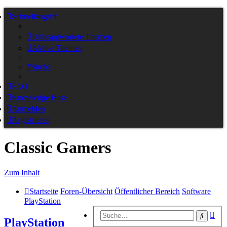
Schnellzugriff
Unbeantwortete Themen
Aktive Themen
Suche
FAQ
Knowledge Base
Anmelden
Registrieren
Classic Gamers
Zum Inhalt
Startseite
Foren-Übersicht
Öffentlicher Bereich
Software
PlayStation
Erw
Suche
PlayStation
Suc