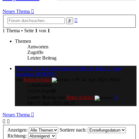
Neues Thema
Erweiterte
Suche
Suche
1 Thema • Seite
1
von
1
Themen
Antworten
Zugriffe
Letzter Beitrag
Anodyne: Action-Adventure im Stil von Zelda 3 (fast)
geschenkt (PS4/PS5)
von
Retro-Schulzi
»
Fr 14. Apr 2023, 09:02
2
Antworten
25214
Zugriffe
Letzter Beitrag
von
Retro-Schulzi
Mo 17. Apr 2023, 08:27
Neues Thema
Anzeigen:
Sortiere nach:
Richtung: