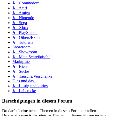
↳ Commodore
↳ Atari
↳ Amiga
↳ Nintendo
↳ Sega
↳ Xbox
↳ PlayStation
↳ Others/Exoten
↳ Tutorials
Showroom
↳ Showroom
↳ Mein Schreibtisch!
Marktplatz
↳ Biete
↳ Suche
↳ Tausche/Verschenke
Dies und das...
↳ Lustig und kurios
↳ Laberecke
Berechtigungen in diesem Forum
Du darfst
keine
neuen Themen in diesem Forum erstellen.
Du darfst
keine
Antworten zu Themen in diesem Forum erstellen.