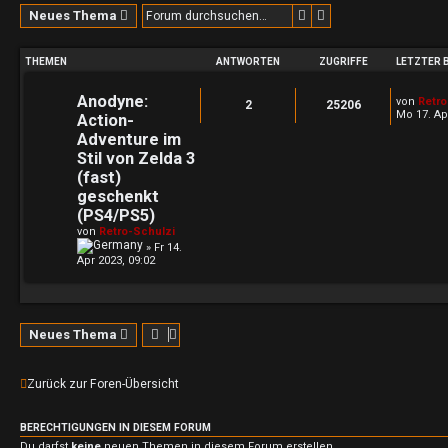
Suche
Erweiterte Suche
Neues Thema
THEMEN
ANTWORTEN
ZUGRIFFE
LETZTER 
Anodyne:
von
Retro
2
25206
Mo 17. Ap
Action-
Adventure im
Stil von Zelda 3
(fast)
geschenkt
(PS4/PS5)
von
Retro-Schulzi
»
Fr 14.
Apr 2023, 09:02
Neues Thema
Zurück zur Foren-Übersicht
BERECHTIGUNGEN IN DIESEM FORUM
Du darfst
keine
neuen Themen in diesem Forum erstellen.