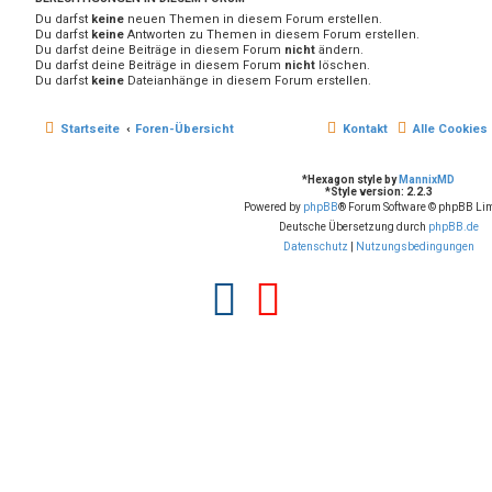
Du darfst
keine
neuen Themen in diesem Forum erstellen.
Du darfst
keine
Antworten zu Themen in diesem Forum erstellen.
Du darfst deine Beiträge in diesem Forum
nicht
ändern.
Du darfst deine Beiträge in diesem Forum
nicht
löschen.
Du darfst
keine
Dateianhänge in diesem Forum erstellen.
Startseite
Foren-Übersicht
Kontakt
Alle Cookies
*
Hexagon style by
MannixMD
*
Style version: 2.2.3
Powered by
phpBB
® Forum Software © phpBB Lim
Deutsche Übersetzung durch
phpBB.de
Datenschutz
|
Nutzungsbedingungen
F
Y
a
o
c
u
e
t
b
u