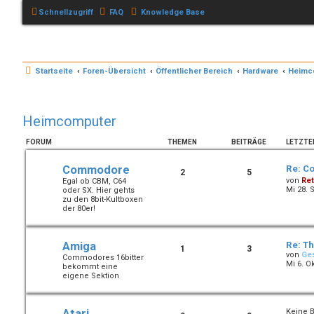
Schnellzugriff
FAQ
Knowledge Base
Startseite
Foren-Übersicht
Öffentlicher Bereich
Hardware
Heimc
Heimcomputer
FORUM
THEMEN
BEITRÄGE
LETZTE
Commodore
Re: C
2
5
von
Ret
Egal ob CBM, C64
Mi 28. 
oder SX. Hier gehts
zu den 8bit-Kultboxen
der 80er!
Amiga
Re: T
1
3
von
Ges
Commodores 16bitter
Mi 6. Ok
bekommt eine
eigene Sektion
Atari
Keine B