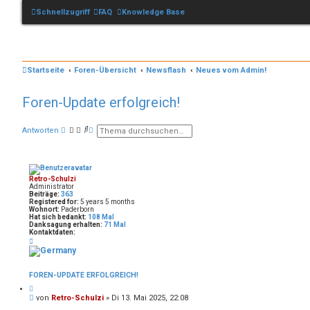
Schnellzugriff
FAQ
Knowledge Base
Startseite
Foren-Übersicht
Newsflash
Neues vom Admin!
Foren-Update erfolgreich!
S
E
Antworten
u
r
c
w
h
e
e
i
t
Retro-Schulzi
e
Administrator
r
Beiträge:
363
t
Registered for:
5 years 5 months
e
Wohnort:
Paderborn
Hat sich bedankt:
108 Mal
S
Danksagung erhalten:
71 Mal
u
Kontaktdaten:
c
K
h
o
e
n
t
a
FOREN-UPDATE ERFOLGREICH!
k
t
Z
d
i
B
von
Retro-Schulzi
»
Di 13. Mai 2025, 22:08
a
t
e
t
i