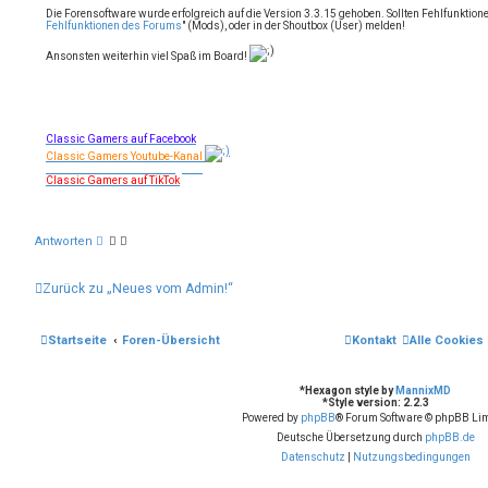
e
i
e
Die Forensoftware wurde erfolgreich auf die Version 3.3.15 gehoben. Sollten Fehlfunktionen 
n
r
t
Fehlfunktionen des Forums
" (Mods), oder in der Shoutbox (User) melden!
v
e
r
o
n
a
Ansonsten weiterhin viel Spaß im Board!
n
R
g
e
t
r
o
-
Classic Gamers auf Facebook
S
c
Classic Gamers Youtube-Kanal
h
Classic Gamers auf Instagram
u
Classic Gamers auf TikTok
l
z
i
Antworten
Zurück zu „Neues vom Admin!“
Startseite
Foren-Übersicht
Kontakt
Alle Cookies
*
Hexagon style by
MannixMD
*
Style version: 2.2.3
Powered by
phpBB
® Forum Software © phpBB Lim
Deutsche Übersetzung durch
phpBB.de
Datenschutz
|
Nutzungsbedingungen