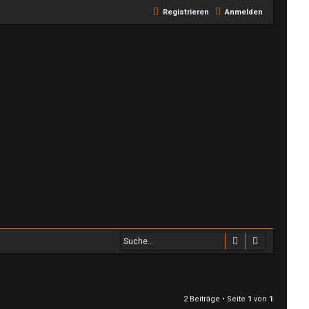
Registrieren
Anmelden
Suche
Erweiterte
2 Beiträge • Seite
1
von
1