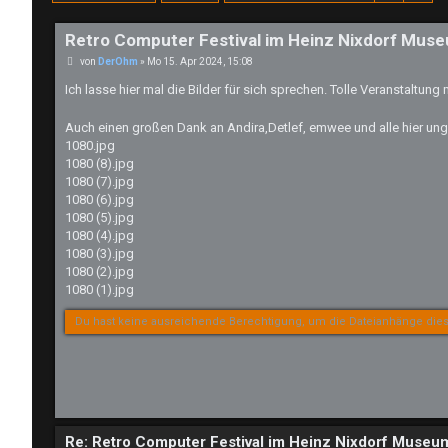
Retro Computer Festival im Heinz Nixdorf Mu
B
von
DerOhm
»
Mo 15. Apr 2024, 15:08
e
i
Ich lasse hier mal die Bilder für sich sprechen. Tolle Veranstaltung
t
r
a
Auch einen großen Dank an Andira,Detlef, emwee und alle hier u
g
1080.jpg
1080 (8).jpg
1080 (7).jpg
1080 (6).jpg
1080 (5).jpg
1080 (4).jpg
1080 (3).jpg
1080 (2).jpg
1080 (1).jpg
Du hast keine ausreichende Berechtigung, um die Dateianhänge dies
Re: Retro Computer Festival im Heinz Nixdorf Muse