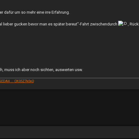
er dafür um so mehr eine irre Erfahrung.
 lieber gucken bevor man es später bereut"-Fahrt zwischendurch
, Rück
h, muss ich aber noch sichten, auswerten usw.
EDA4 ... CK05Z7k0xQ