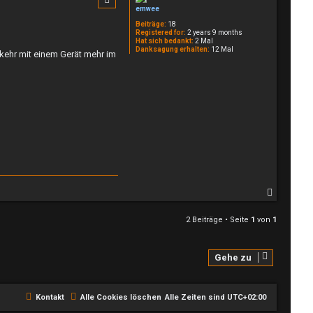
o
emwee
b
Beiträge:
18
e
Registered for:
2 years 9 months
n
Hat sich bedankt:
2 Mal
Danksagung erhalten:
12 Mal
kehr mit einem Gerät mehr im
N
a
c
2 Beiträge • Seite
1
von
1
h
o
b
e
Gehe zu
n
Kontakt
Alle Cookies löschen
Alle Zeiten sind
UTC+02:00