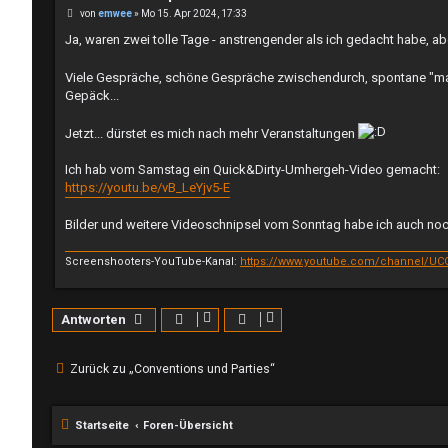
B
von
emwee
»
Mo 15. Apr 2024, 17:33
e
i
Ja, waren zwei tolle Tage - anstrengender als ich gedacht habe, ab
t
r
a
Viele Gespräche, schöne Gespräche zwischendurch, spontane "mal
g
Gepäck...
Jetzt... dürstet es mich nach mehr Veranstaltungen
Ich hab vom Samstag ein Quick&Dirty-Umhergeh-Video gemacht:
https://youtu.be/vB_LeYjv5-E
Bilder und weitere Videoschnipsel vom Sonntag habe ich auch noc
Screenshooters-YouTube-Kanal:
https://www.youtube.com/channel/UCG
Antworten
Zurück zu „Conventions und Parties“
Startseite
Foren-Übersicht