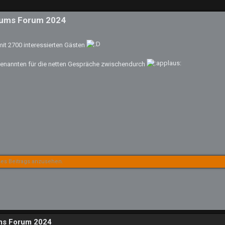
seums Forum 2024
 mit 2700 interessierten Gästen
ngenannten für die netten Gespräche zwischendurch
es Beitrags anzusehen.
ums Forum 2024