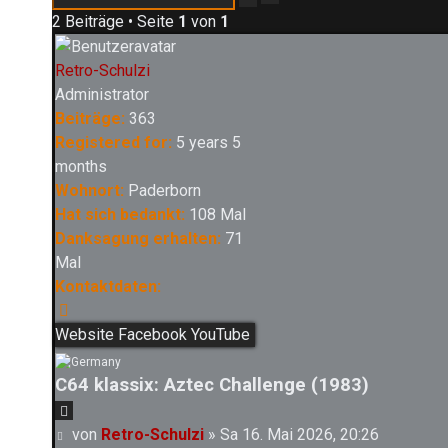
Suche
2 Beiträge • Seite
1
von
1
Retro-Schulzi
Administrator
Beiträge:
363
Registered for:
5 years 5
months
Wohnort:
Paderborn
Hat sich bedankt:
108 Mal
Danksagung erhalten:
71
Mal
Kontaktdaten:
Kontaktdaten
von
Website
Facebook
YouTube
Retro-
Schulzi
C64 klassix: Aztec Challenge (1983)
Zitieren
Beitrag
von
Retro-Schulzi
»
Sa 16. Mai 2026, 20:26