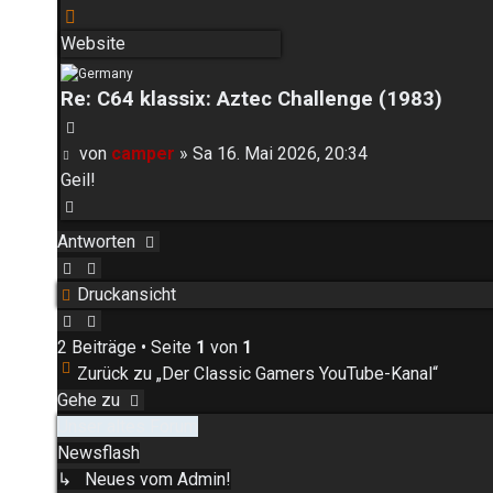
Kontaktdaten
von
Website
camper
Re: C64 klassix: Aztec Challenge (1983)
Zitieren
Beitrag
von
camper
»
Sa 16. Mai 2026, 20:34
Geil!
Nach
oben
Antworten
Druckansicht
2 Beiträge • Seite
1
von
1
Zurück zu „Der Classic Gamers YouTube-Kanal“
Gehe zu
Unser altes Forum
Newsflash
↳ Neues vom Admin!