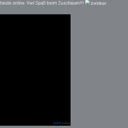
 heute online. Viel Spaß beim Zuschauen!!!
phpBB
[video]