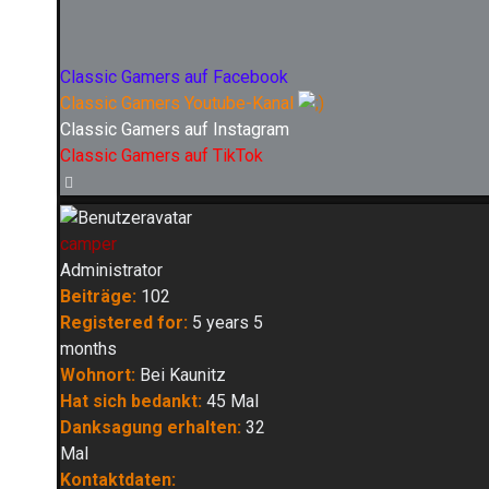
Classic Gamers auf Facebook
Classic Gamers Youtube-Kanal
Classic Gamers auf Instagram
Classic Gamers auf TikTok
Nach
oben
camper
Administrator
Beiträge:
102
Registered for:
5 years 5
months
Wohnort:
Bei Kaunitz
Hat sich bedankt:
45 Mal
Danksagung erhalten:
32
Mal
Kontaktdaten: