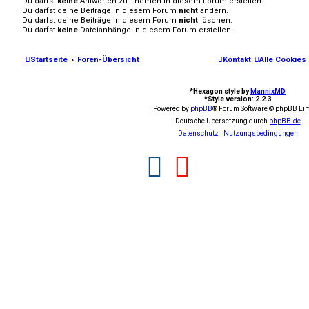
Du darfst
keine
Antworten zu Themen in diesem Forum erstellen.
Du darfst deine Beiträge in diesem Forum
nicht
ändern.
Du darfst deine Beiträge in diesem Forum
nicht
löschen.
Du darfst
keine
Dateianhänge in diesem Forum erstellen.
Startseite
Foren-Übersicht
Kontakt
Alle Cookies
*
Hexagon style by
MannixMD
*
Style version: 2.2.3
Powered by
phpBB
® Forum Software © phpBB Lim
Deutsche Übersetzung durch
phpBB.de
Datenschutz
|
Nutzungsbedingungen
F
Y
a
o
c
u
e
t
b
u
o
b