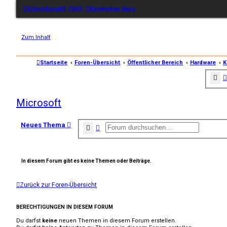
Schnellzugriff
FAQ
Knowledge Base
Zum Inhalt
Startseite
Foren-Übersicht
Öffentlicher Bereich
Hardware
K
Su
Microsoft
Neues Thema
Suche
Erweiterte Suche
In diesem Forum gibt es keine Themen oder Beiträge.
Zurück zur Foren-Übersicht
BERECHTIGUNGEN IN DIESEM FORUM
Du darfst
keine
neuen Themen in diesem Forum erstellen.